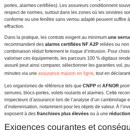
portes, alarmes certifiées). Les assureurs conditionnent souv
respect de normes, surtout dans les zones où les sinistres so
conforme ou une fenêtre sans verrou adapté peuvent suffire 
effraction.
Dans la pratique, les contrats exigent au minimum
une serru
recommandent des
alarms certifiées NF A2P
reliées ou non 
combinaison réduit fortement le risque d’intrusion. Pour chois
valoriser ces équipements, les parcours 100 % digitaux rend
assuré peut ainsi comparer, sélectionner les garanties vol, pu
minutes via une
assurance maison en ligne
, tout en déclara
Les organismes de référence tels que
CNPP
et
AFNOR
prome
serrures, blocs-portes, volets roulants et alarmes. Cette rec
inspecteurs d’assurance lors de l’analyse d’un cambriolage et
d’indemnisation, notamment pour les objets de valeur. À l’inv
exposent à des
franchises plus élevées
ou à une
réductio
Exigences courantes et conséq