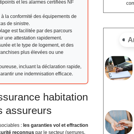
ipoints et les alarmes certifiées NF
com
n à la conformité des équipements de
as de sinistre.
lage est facilitée par des parcours
nir une attestation rapidement.
A
surée et le type de logement, et des
ranchises plus élevées ou une
ureuse, incluant la déclaration rapide,
garantir une indemnisation efficace.
ssurance habitation
s assureurs
ssociables :
les garanties vol et effraction
écurité reconnus
par le secteur (serrures,