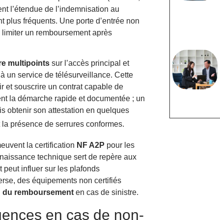
ent l’étendue de l’indemnisation au
nt plus fréquents. Une porte d’entrée non
à limiter un remboursement après
re multipoints
sur l’accès principal et
à un service de télésurveillance. Cette
ir et souscrire un contrat capable de
ent la démarche rapide et documentée ; un
is obtenir son attestation en quelques
nt la présence de serrures conformes.
uvent la certification
NF A2P
pour les
onnaissance technique sert de repère aux
 peut influer sur les plafonds
erse, des équipements non certifiés
n du remboursement
en cas de sinistre.
uences en cas de non-