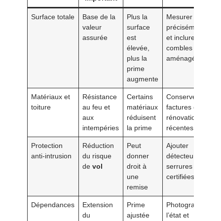
Surface totale
Base de la
Plus la
Mesurer
valeur
surface
précisément
assurée
est
et inclure les
élevée,
combles
plus la
aménagés
prime
augmente
Matériaux et
Résistance
Certains
Conserver les
toiture
au feu et
matériaux
factures de
aux
réduisent
rénovation
intempéries
la prime
récentes
Protection
Réduction
Peut
Ajouter
anti-intrusion
du risque
donner
détecteurs et
de
vol
droit à
serrures
une
certifiées
remise
Dépendances
Extension
Prime
Photographier
du
ajustée
l’état et