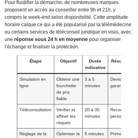
Pour fluidifier la démarche, de nombreuses marques
proposent un accès au conseiller entre 9h et 21h, y
compris le week-end selon disponibilité. Cette amplitude
horaire calque ce qui a été popularisé par la télémédecine
ou certains services de téléconseil juridique en visio, avec
une
réponse sous 24 h en moyenne
pour organiser
l’échange et finaliser la protection.
Étape
Objectif
Durée
Résultat att
indicative
Simulation en
Obtenir une
3 à 5
Devis initial a
ligne
fourchette
minutes
garanties de 
de prix
fiable
Téléconsultation
Vérifier et
20 à 30
Recommandat
affiner les
minutes
personnalisée
risques
Réglage de la
Optimiser le
5 minutes
Prime ajustée