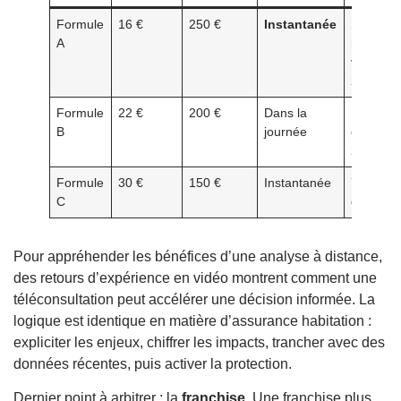
Formule
16 €
250 €
Instantanée
Sur
A
rendez-
vous, 9h
21h
Formule
22 €
200 €
Dans la
Immédia
B
journée
créneau
2 h
Formule
30 €
150 €
Instantanée
7j/7 selo
C
disponibi
Pour appréhender les bénéfices d’une analyse à distance,
des retours d’expérience en vidéo montrent comment une
téléconsultation peut accélérer une décision informée. La
logique est identique en matière d’assurance habitation :
expliciter les enjeux, chiffrer les impacts, trancher avec des
données récentes, puis activer la protection.
Dernier point à arbitrer : la
franchise
. Une franchise plus