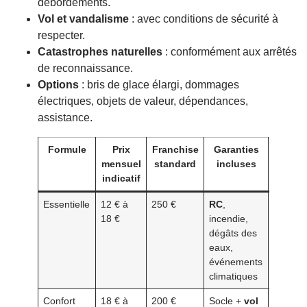
débordements.
Vol et vandalisme
: avec conditions de sécurité à
respecter.
Catastrophes naturelles
: conformément aux arrêtés
de reconnaissance.
Options
: bris de glace élargi, dommages
électriques, objets de valeur, dépendances,
assistance.
Formule
Prix
Franchise
Garanties
Opt
mensuel
standard
incluses
cour
indicatif
Essentielle
12 € à
250 €
RC
,
Vol, bri
18 €
incendie,
glace,
dégâts des
domma
eaux,
électri
événements
climatiques
Confort
18 € à
200 €
Socle +
vol
Dépend