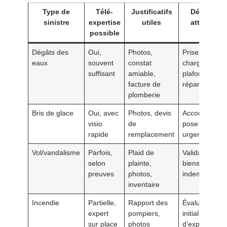
Type de
Télé-
Justificatifs
Décision
sinistre
expertise
utiles
attendue
possible
Dégâts des
Oui,
Photos,
Prise en
eaux
souvent
constat
charge et
suffisant
amiable,
plafond de
facture de
réparation
plomberie
Bris de glace
Oui, avec
Photos, devis
Accord sur la
visio
de
pose en
rapide
remplacement
urgence
Vol/vandalisme
Parfois,
Plaid de
Validation de
selon
plainte,
biens
preuves
photos,
indemnisable
inventaire
Incendie
Partielle,
Rapport des
Évaluation
expert
pompiers,
initiale et plan
sur place
photos
d’expertise