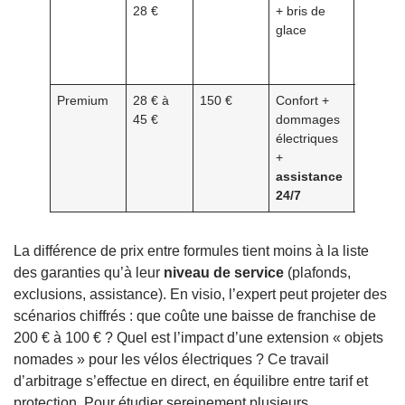
28 €
+ bris de
objets 
glace
valeur,
protect
juridiqu
Premium
28 € à
150 €
Confort +
Valeurs
45 €
dommages
spécifi
électriques
piscine,
+
équipe
assistance
extérie
24/7
La différence de prix entre formules tient moins à la liste
des garanties qu’à leur
niveau de service
(plafonds,
exclusions, assistance). En visio, l’expert peut projeter des
scénarios chiffrés : que coûte une baisse de franchise de
200 € à 100 € ? Quel est l’impact d’une extension « objets
nomades » pour les vélos électriques ? Ce travail
d’arbitrage s’effectue en direct, en équilibre entre tarif et
protection. Pour étudier sereinement plusieurs